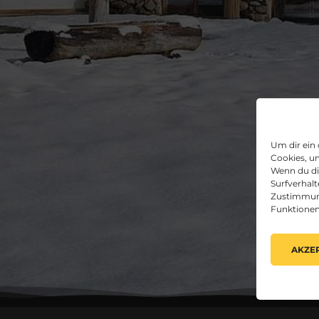
Um dir ein
Cookies, u
Wenn du di
Surfverhalt
Zustimmung
Funktionen
AKZE